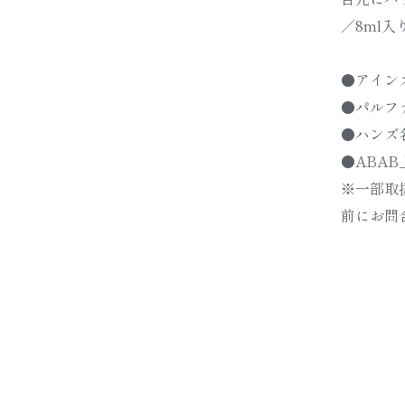
／8ml
●アイン
●パルフ
●ハンズ
●ABAB
※一部取
前にお問