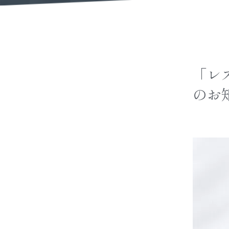
「レ
のお