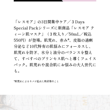
「レスモア」の3日間集中ケア／３Days 
Special Packシリーズに新商品「レスモア テ
ィーン肌マスク」（３枚入り／50mL／税込
550円）が登場。肌荒れ、赤み*、皮脂の過剰
分泌など10代特有の肌悩みにフォーカスし、
肌荒れを防ぎ、水分と油分のバランスを整え
て、すべすべのプリンセス肌へと導くフェイス
パック。肌荒れや混合肌にお悩みの大人世代に
も。
*肌荒れによるキメが乱れた肌印象のこと